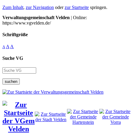
Zum Inhalt
,
zur Navigation
oder
zur Startseite
springen.
Verwaltungsgemeinschaft Velden
| Online:
https://www.vgvelden.de/
Schriftgröße
A
A
A
Suche VG
suchen