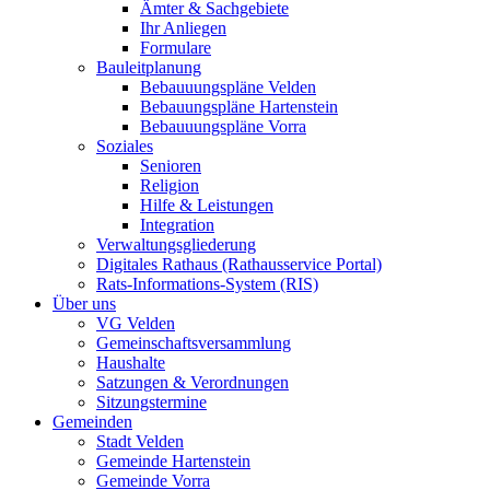
Ämter & Sachgebiete
Ihr Anliegen
Formulare
Bauleitplanung
Bebauuungspläne Velden
Bebauungspläne Hartenstein
Bebauuungspläne Vorra
Soziales
Senioren
Religion
Hilfe & Leistungen
Integration
Verwaltungsgliederung
Digitales Rathaus (Rathausservice Portal)
Rats-Informations-System (RIS)
Über uns
VG Velden
Gemeinschaftsversammlung
Haushalte
Satzungen & Verordnungen
Sitzungstermine
Gemeinden
Stadt Velden
Gemeinde Hartenstein
Gemeinde Vorra