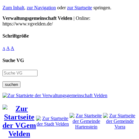
Zum Inhalt
,
zur Navigation
oder
zur Startseite
springen.
Verwaltungsgemeinschaft Velden
| Online:
https://www.vgvelden.de/
Schriftgröße
A
A
A
Suche VG
suchen