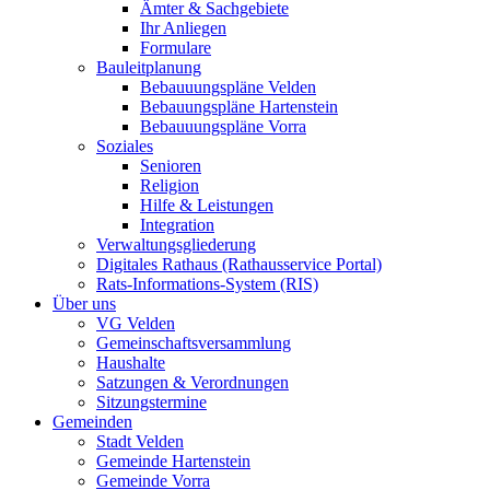
Ämter & Sachgebiete
Ihr Anliegen
Formulare
Bauleitplanung
Bebauuungspläne Velden
Bebauungspläne Hartenstein
Bebauuungspläne Vorra
Soziales
Senioren
Religion
Hilfe & Leistungen
Integration
Verwaltungsgliederung
Digitales Rathaus (Rathausservice Portal)
Rats-Informations-System (RIS)
Über uns
VG Velden
Gemeinschaftsversammlung
Haushalte
Satzungen & Verordnungen
Sitzungstermine
Gemeinden
Stadt Velden
Gemeinde Hartenstein
Gemeinde Vorra