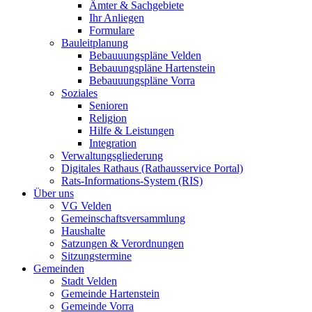
Ämter & Sachgebiete
Ihr Anliegen
Formulare
Bauleitplanung
Bebauuungspläne Velden
Bebauungspläne Hartenstein
Bebauuungspläne Vorra
Soziales
Senioren
Religion
Hilfe & Leistungen
Integration
Verwaltungsgliederung
Digitales Rathaus (Rathausservice Portal)
Rats-Informations-System (RIS)
Über uns
VG Velden
Gemeinschaftsversammlung
Haushalte
Satzungen & Verordnungen
Sitzungstermine
Gemeinden
Stadt Velden
Gemeinde Hartenstein
Gemeinde Vorra