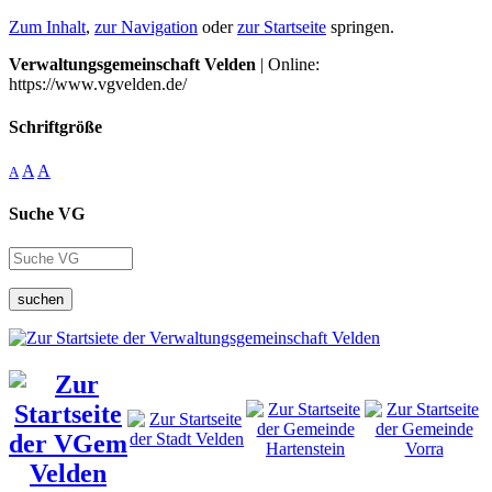
Zum Inhalt
,
zur Navigation
oder
zur Startseite
springen.
Verwaltungsgemeinschaft Velden
| Online:
https://www.vgvelden.de/
Schriftgröße
A
A
A
Suche VG
suchen