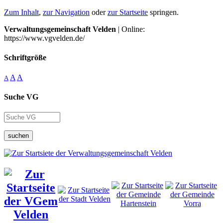
Zum Inhalt
,
zur Navigation
oder
zur Startseite
springen.
Verwaltungsgemeinschaft Velden
| Online:
https://www.vgvelden.de/
Schriftgröße
A
A
A
Suche VG
suchen