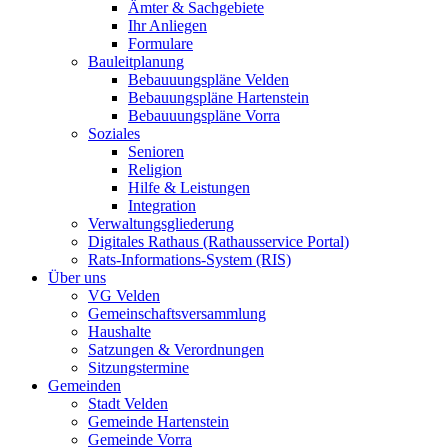
Ämter & Sachgebiete
Ihr Anliegen
Formulare
Bauleitplanung
Bebauuungspläne Velden
Bebauungspläne Hartenstein
Bebauuungspläne Vorra
Soziales
Senioren
Religion
Hilfe & Leistungen
Integration
Verwaltungsgliederung
Digitales Rathaus (Rathausservice Portal)
Rats-Informations-System (RIS)
Über uns
VG Velden
Gemeinschaftsversammlung
Haushalte
Satzungen & Verordnungen
Sitzungstermine
Gemeinden
Stadt Velden
Gemeinde Hartenstein
Gemeinde Vorra