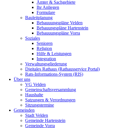
Ämter & Sachgebiete
Ihr Anliegen
Formulare
Bauleitplanung
Bebauuungspläne Velden
Bebauungspläne Hartenstein
Bebauuungspläne Vorra
Soziales
Senioren
Religion
Hilfe & Leistungen
Integration
Verwaltungsgliederung
Digitales Rathaus (Rathausservice Portal)
Rats-Informations-System (RIS)
Über uns
VG Velden
Gemeinschaftsversammlung
Haushalte
Satzungen & Verordnungen
Sitzungstermine
Gemeinden
Stadt Velden
Gemeinde Hartenstein
Gemeinde Vorra