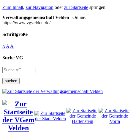
Zum Inhalt
,
zur Navigation
oder
zur Startseite
springen.
Verwaltungsgemeinschaft Velden
| Online:
https://www.vgvelden.de/
Schriftgröße
A
A
A
Suche VG
suchen