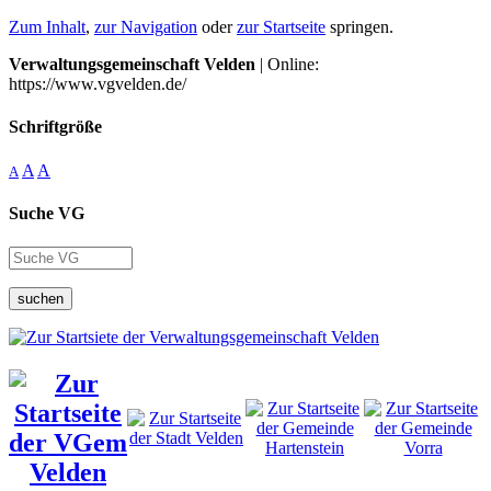
Zum Inhalt
,
zur Navigation
oder
zur Startseite
springen.
Verwaltungsgemeinschaft Velden
| Online:
https://www.vgvelden.de/
Schriftgröße
A
A
A
Suche VG
suchen