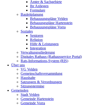
Ämter & Sachgebiete
Ihr Anliegen
Formulare
Bauleitplanung
Bebauuungspläne Velden
Bebauungspläne Hartenstein
Bebauuungspläne Vorra
Soziales
Senioren
Religion
Hilfe & Leistungen
Integration
Verwaltungsgliederung
Digitales Rathaus (Rathausservice Portal)
Rats-Informations-System (RIS)
Über uns
VG Velden
Gemeinschaftsversammlung
Haushalte
Satzungen & Verordnungen
Sitzungstermine
Gemeinden
Stadt Velden
Gemeinde Hartenstein
Gemeinde Vorra