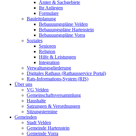
Ämter & Sachgebiete
Ihr Anliegen
Formulare
Bauleitplanung
Bebauuungspläne Velden
Bebauungspläne Hartenstein
Bebauuungspläne Vorra
Soziales
Senioren
Religion
Hilfe & Leistungen
Integration
Verwaltungsgliederung
Digitales Rathaus (Rathausservice Portal)
Rats-Informations-System (RIS)
Über uns
VG Velden
Gemeinschaftsversammlung
Haushalte
Satzungen & Verordnungen
Sitzungstermine
Gemeinden
Stadt Velden
Gemeinde Hartenstein
Gemeinde Vorra