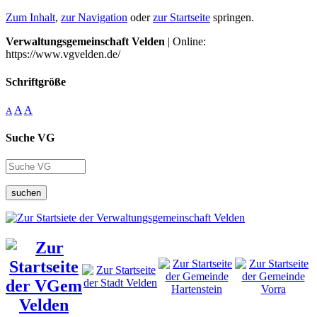
Zum Inhalt
,
zur Navigation
oder
zur Startseite
springen.
Verwaltungsgemeinschaft Velden
| Online:
https://www.vgvelden.de/
Schriftgröße
A
A
A
Suche VG
suchen