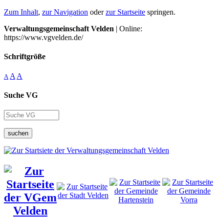
Zum Inhalt
,
zur Navigation
oder
zur Startseite
springen.
Verwaltungsgemeinschaft Velden
| Online:
https://www.vgvelden.de/
Schriftgröße
A
A
A
Suche VG
suchen