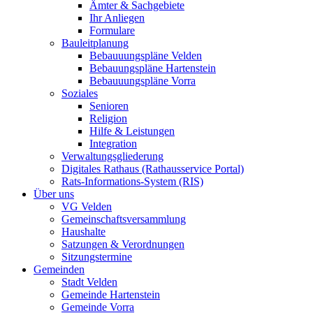
Ämter & Sachgebiete
Ihr Anliegen
Formulare
Bauleitplanung
Bebauuungspläne Velden
Bebauungspläne Hartenstein
Bebauuungspläne Vorra
Soziales
Senioren
Religion
Hilfe & Leistungen
Integration
Verwaltungsgliederung
Digitales Rathaus (Rathausservice Portal)
Rats-Informations-System (RIS)
Über uns
VG Velden
Gemeinschaftsversammlung
Haushalte
Satzungen & Verordnungen
Sitzungstermine
Gemeinden
Stadt Velden
Gemeinde Hartenstein
Gemeinde Vorra