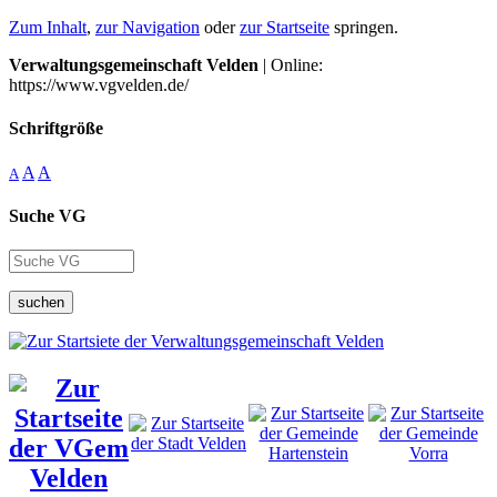
Zum Inhalt
,
zur Navigation
oder
zur Startseite
springen.
Verwaltungsgemeinschaft Velden
| Online:
https://www.vgvelden.de/
Schriftgröße
A
A
A
Suche VG
suchen