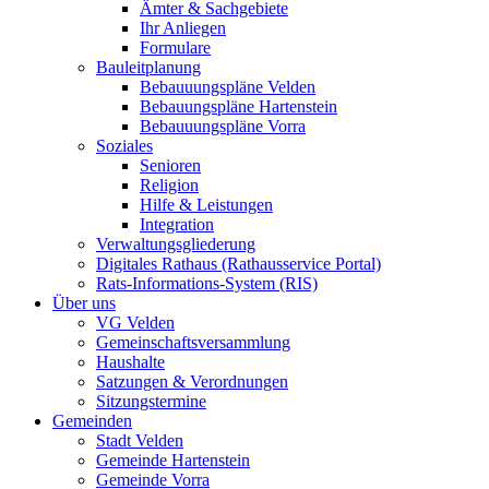
Ämter & Sachgebiete
Ihr Anliegen
Formulare
Bauleitplanung
Bebauuungspläne Velden
Bebauungspläne Hartenstein
Bebauuungspläne Vorra
Soziales
Senioren
Religion
Hilfe & Leistungen
Integration
Verwaltungsgliederung
Digitales Rathaus (Rathausservice Portal)
Rats-Informations-System (RIS)
Über uns
VG Velden
Gemeinschaftsversammlung
Haushalte
Satzungen & Verordnungen
Sitzungstermine
Gemeinden
Stadt Velden
Gemeinde Hartenstein
Gemeinde Vorra