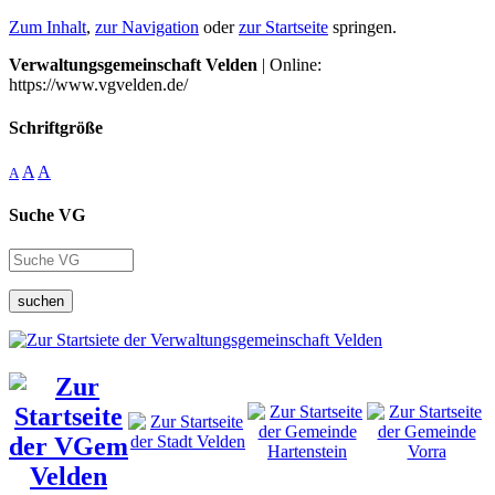
Zum Inhalt
,
zur Navigation
oder
zur Startseite
springen.
Verwaltungsgemeinschaft Velden
| Online:
https://www.vgvelden.de/
Schriftgröße
A
A
A
Suche VG
suchen