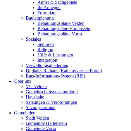
Ämter & Sachgebiete
Ihr Anliegen
Formulare
Bauleitplanung
Bebauuungspläne Velden
Bebauungspläne Hartenstein
Bebauuungspläne Vorra
Soziales
Senioren
Religion
Hilfe & Leistungen
Integration
Verwaltungsgliederung
Digitales Rathaus (Rathausservice Portal)
Rats-Informations-System (RIS)
Über uns
VG Velden
Gemeinschaftsversammlung
Haushalte
Satzungen & Verordnungen
Sitzungstermine
Gemeinden
Stadt Velden
Gemeinde Hartenstein
Gemeinde Vorra