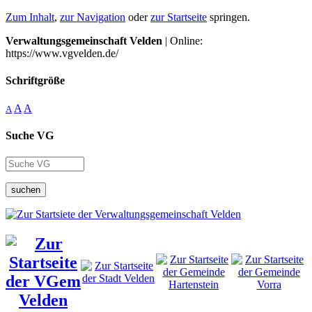
Zum Inhalt
,
zur Navigation
oder
zur Startseite
springen.
Verwaltungsgemeinschaft Velden
| Online:
https://www.vgvelden.de/
Schriftgröße
A
A
A
Suche VG
suchen