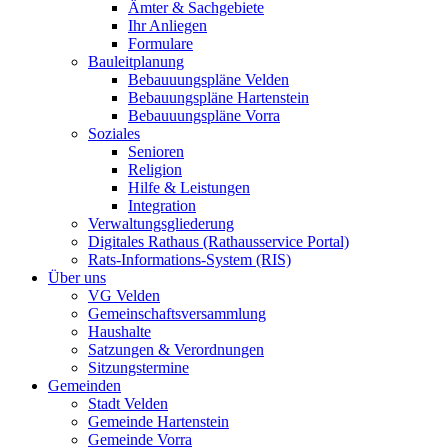
Ämter & Sachgebiete
Ihr Anliegen
Formulare
Bauleitplanung
Bebauuungspläne Velden
Bebauungspläne Hartenstein
Bebauuungspläne Vorra
Soziales
Senioren
Religion
Hilfe & Leistungen
Integration
Verwaltungsgliederung
Digitales Rathaus (Rathausservice Portal)
Rats-Informations-System (RIS)
Über uns
VG Velden
Gemeinschaftsversammlung
Haushalte
Satzungen & Verordnungen
Sitzungstermine
Gemeinden
Stadt Velden
Gemeinde Hartenstein
Gemeinde Vorra