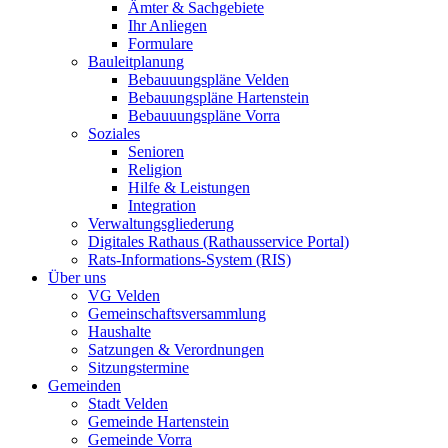
Ämter & Sachgebiete
Ihr Anliegen
Formulare
Bauleitplanung
Bebauuungspläne Velden
Bebauungspläne Hartenstein
Bebauuungspläne Vorra
Soziales
Senioren
Religion
Hilfe & Leistungen
Integration
Verwaltungsgliederung
Digitales Rathaus (Rathausservice Portal)
Rats-Informations-System (RIS)
Über uns
VG Velden
Gemeinschaftsversammlung
Haushalte
Satzungen & Verordnungen
Sitzungstermine
Gemeinden
Stadt Velden
Gemeinde Hartenstein
Gemeinde Vorra