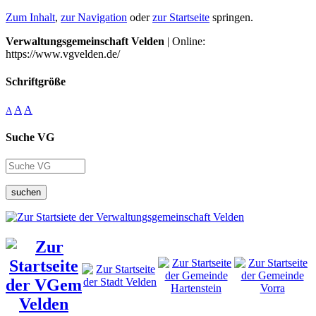
Zum Inhalt
,
zur Navigation
oder
zur Startseite
springen.
Verwaltungsgemeinschaft Velden
| Online:
https://www.vgvelden.de/
Schriftgröße
A
A
A
Suche VG
suchen