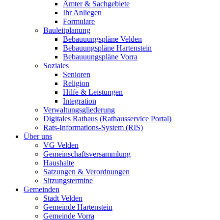
Ämter & Sachgebiete
Ihr Anliegen
Formulare
Bauleitplanung
Bebauuungspläne Velden
Bebauungspläne Hartenstein
Bebauuungspläne Vorra
Soziales
Senioren
Religion
Hilfe & Leistungen
Integration
Verwaltungsgliederung
Digitales Rathaus (Rathausservice Portal)
Rats-Informations-System (RIS)
Über uns
VG Velden
Gemeinschaftsversammlung
Haushalte
Satzungen & Verordnungen
Sitzungstermine
Gemeinden
Stadt Velden
Gemeinde Hartenstein
Gemeinde Vorra