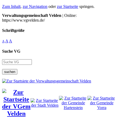
Zum Inhalt
,
zur Navigation
oder
zur Startseite
springen.
Verwaltungsgemeinschaft Velden
| Online:
https://www.vgvelden.de/
Schriftgröße
A
A
A
Suche VG
suchen