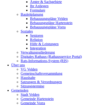
Ämter & Sachgebiete
Ihr Anliegen
Formulare
Bauleitplanung
Bebauuungspläne Velden
Bebauungspläne Hartenstein
Bebauuungspläne Vorra
Soziales
Senioren
Religion
Hilfe & Leistungen
Integration
Verwaltungsgliederung
Digitales Rathaus (Rathausservice Portal)
Rats-Informations-System (RIS)
Über uns
VG Velden
Gemeinschaftsversammlung
Haushalte
Satzungen & Verordnungen
Sitzungstermine
Gemeinden
Stadt Velden
Gemeinde Hartenstein
Gemeinde Vorra