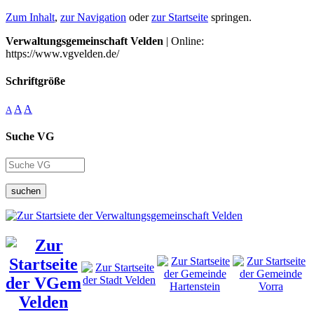
Zum Inhalt
,
zur Navigation
oder
zur Startseite
springen.
Verwaltungsgemeinschaft Velden
| Online:
https://www.vgvelden.de/
Schriftgröße
A
A
A
Suche VG
suchen