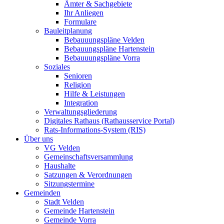
Ämter & Sachgebiete
Ihr Anliegen
Formulare
Bauleitplanung
Bebauuungspläne Velden
Bebauungspläne Hartenstein
Bebauuungspläne Vorra
Soziales
Senioren
Religion
Hilfe & Leistungen
Integration
Verwaltungsgliederung
Digitales Rathaus (Rathausservice Portal)
Rats-Informations-System (RIS)
Über uns
VG Velden
Gemeinschaftsversammlung
Haushalte
Satzungen & Verordnungen
Sitzungstermine
Gemeinden
Stadt Velden
Gemeinde Hartenstein
Gemeinde Vorra