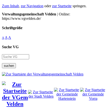
Zum Inhalt
,
zur Navigation
oder
zur Startseite
springen.
Verwaltungsgemeinschaft Velden
| Online:
https://www.vgvelden.de/
Schriftgröße
A
A
A
Suche VG
suchen