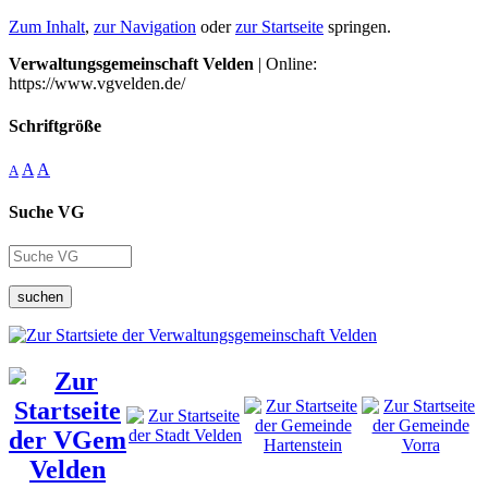
Zum Inhalt
,
zur Navigation
oder
zur Startseite
springen.
Verwaltungsgemeinschaft Velden
| Online:
https://www.vgvelden.de/
Schriftgröße
A
A
A
Suche VG
suchen