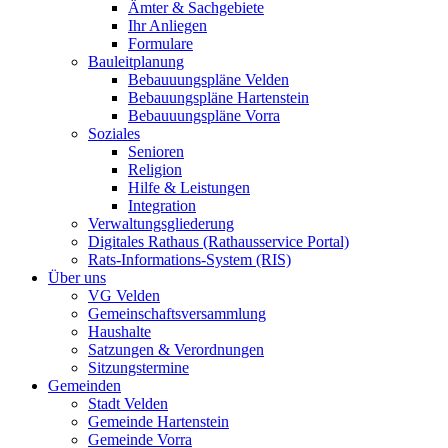
Ämter & Sachgebiete
Ihr Anliegen
Formulare
Bauleitplanung
Bebauuungspläne Velden
Bebauungspläne Hartenstein
Bebauuungspläne Vorra
Soziales
Senioren
Religion
Hilfe & Leistungen
Integration
Verwaltungsgliederung
Digitales Rathaus (Rathausservice Portal)
Rats-Informations-System (RIS)
Über uns
VG Velden
Gemeinschaftsversammlung
Haushalte
Satzungen & Verordnungen
Sitzungstermine
Gemeinden
Stadt Velden
Gemeinde Hartenstein
Gemeinde Vorra