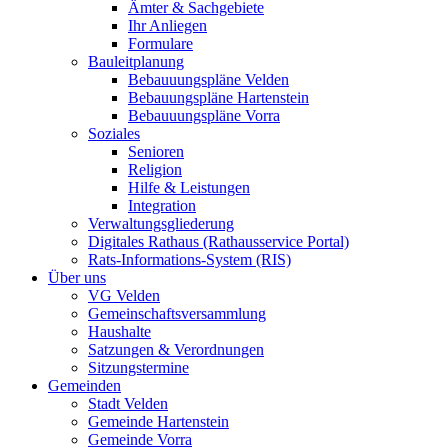
Ämter & Sachgebiete
Ihr Anliegen
Formulare
Bauleitplanung
Bebauuungspläne Velden
Bebauungspläne Hartenstein
Bebauuungspläne Vorra
Soziales
Senioren
Religion
Hilfe & Leistungen
Integration
Verwaltungsgliederung
Digitales Rathaus (Rathausservice Portal)
Rats-Informations-System (RIS)
Über uns
VG Velden
Gemeinschaftsversammlung
Haushalte
Satzungen & Verordnungen
Sitzungstermine
Gemeinden
Stadt Velden
Gemeinde Hartenstein
Gemeinde Vorra