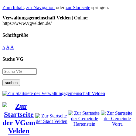
Zum Inhalt
,
zur Navigation
oder
zur Startseite
springen.
Verwaltungsgemeinschaft Velden
| Online:
https://www.vgvelden.de/
Schriftgröße
A
A
A
Suche VG
suchen