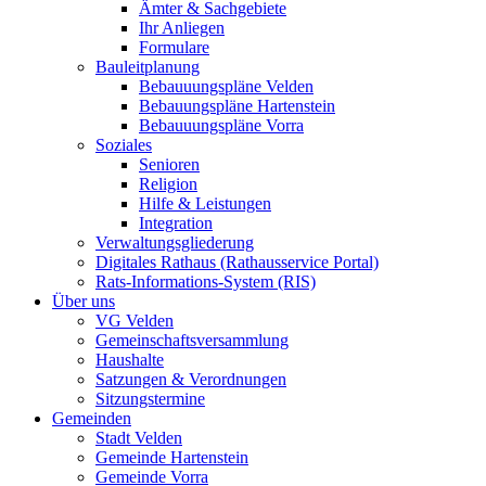
Ämter & Sachgebiete
Ihr Anliegen
Formulare
Bauleitplanung
Bebauuungspläne Velden
Bebauungspläne Hartenstein
Bebauuungspläne Vorra
Soziales
Senioren
Religion
Hilfe & Leistungen
Integration
Verwaltungsgliederung
Digitales Rathaus (Rathausservice Portal)
Rats-Informations-System (RIS)
Über uns
VG Velden
Gemeinschaftsversammlung
Haushalte
Satzungen & Verordnungen
Sitzungstermine
Gemeinden
Stadt Velden
Gemeinde Hartenstein
Gemeinde Vorra