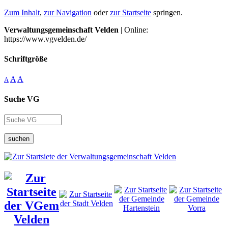
Zum Inhalt
,
zur Navigation
oder
zur Startseite
springen.
Verwaltungsgemeinschaft Velden
| Online:
https://www.vgvelden.de/
Schriftgröße
A
A
A
Suche VG
suchen