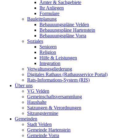
Ämter & Sachgebiete
Ihr Anliegen
Formulare
Bauleitplanung
Bebauuungspläne Velden
Bebauungspläne Hartenstein
Bebauuungspläne Vorra
Soziales
Senioren
Religion
Hilfe & Leistungen
Integration
Verwaltungsgliederung
Digitales Rathaus (Rathausservice Portal)
Rats-Informations-System (RIS)
Über uns
VG Velden
Gemeinschaftsversammlung
Haushalte
Satzungen & Verordnungen
Sitzungstermine
Gemeinden
Stadt Velden
Gemeinde Hartenstein
Gemeinde Vorra