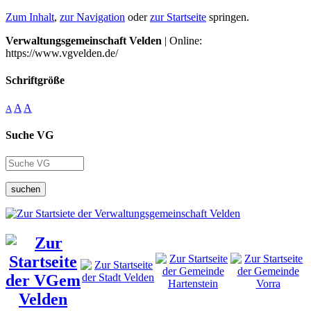
Zum Inhalt
,
zur Navigation
oder
zur Startseite
springen.
Verwaltungsgemeinschaft Velden
| Online:
https://www.vgvelden.de/
Schriftgröße
A
A
A
Suche VG
suchen