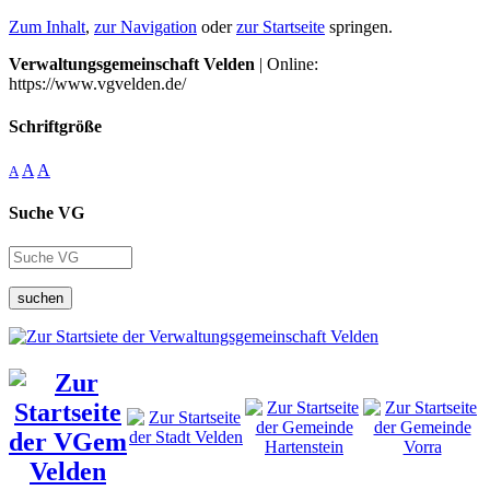
Zum Inhalt
,
zur Navigation
oder
zur Startseite
springen.
Verwaltungsgemeinschaft Velden
| Online:
https://www.vgvelden.de/
Schriftgröße
A
A
A
Suche VG
suchen