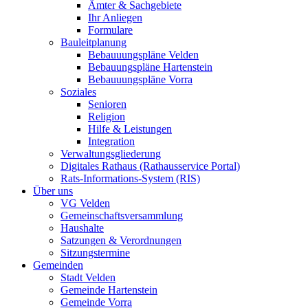
Ämter & Sachgebiete
Ihr Anliegen
Formulare
Bauleitplanung
Bebauuungspläne Velden
Bebauungspläne Hartenstein
Bebauuungspläne Vorra
Soziales
Senioren
Religion
Hilfe & Leistungen
Integration
Verwaltungsgliederung
Digitales Rathaus (Rathausservice Portal)
Rats-Informations-System (RIS)
Über uns
VG Velden
Gemeinschaftsversammlung
Haushalte
Satzungen & Verordnungen
Sitzungstermine
Gemeinden
Stadt Velden
Gemeinde Hartenstein
Gemeinde Vorra