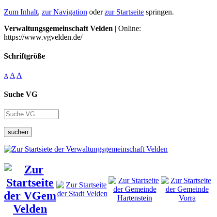
Zum Inhalt
,
zur Navigation
oder
zur Startseite
springen.
Verwaltungsgemeinschaft Velden
| Online:
https://www.vgvelden.de/
Schriftgröße
A
A
A
Suche VG
suchen