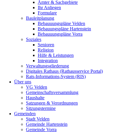
Ämter & Sachgebiete
Ihr Anliegen
Formulare
Bauleitplanung
Bebauuungspläne Velden
Bebauungspläne Hartenstein
Bebauuungspläne Vorra
Soziales
Senioren
Religion
Hilfe & Leistungen
Integration
Verwaltungsgliederung
Digitales Rathaus (Rathausservice Portal)
Rats-Informations-System (RIS)
Über uns
VG Velden
Gemeinschaftsversammlung
Haushalte
Satzungen & Verordnungen
Sitzungstermine
Gemeinden
Stadt Velden
Gemeinde Hartenstein
Gemeinde Vorra