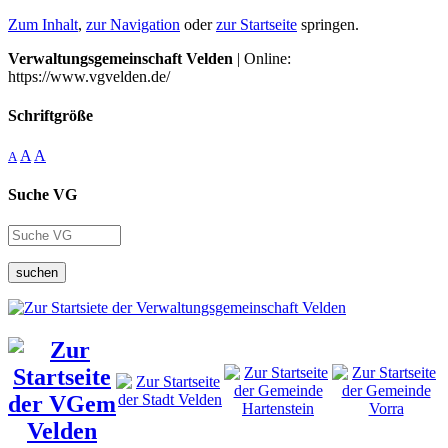
Zum Inhalt
,
zur Navigation
oder
zur Startseite
springen.
Verwaltungsgemeinschaft Velden
| Online:
https://www.vgvelden.de/
Schriftgröße
A
A
A
Suche VG
suchen