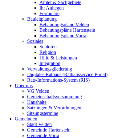
Ämter & Sachgebiete
Ihr Anliegen
Formulare
Bauleitplanung
Bebauuungspläne Velden
Bebauungspläne Hartenstein
Bebauuungspläne Vorra
Soziales
Senioren
Religion
Hilfe & Leistungen
Integration
Verwaltungsgliederung
Digitales Rathaus (Rathausservice Portal)
Rats-Informations-System (RIS)
Über uns
VG Velden
Gemeinschaftsversammlung
Haushalte
Satzungen & Verordnungen
Sitzungstermine
Gemeinden
Stadt Velden
Gemeinde Hartenstein
Gemeinde Vorra