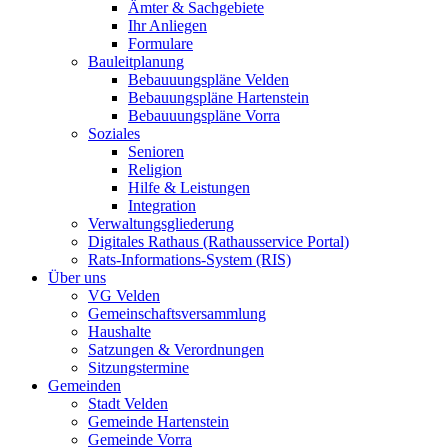
Ämter & Sachgebiete
Ihr Anliegen
Formulare
Bauleitplanung
Bebauuungspläne Velden
Bebauungspläne Hartenstein
Bebauuungspläne Vorra
Soziales
Senioren
Religion
Hilfe & Leistungen
Integration
Verwaltungsgliederung
Digitales Rathaus (Rathausservice Portal)
Rats-Informations-System (RIS)
Über uns
VG Velden
Gemeinschaftsversammlung
Haushalte
Satzungen & Verordnungen
Sitzungstermine
Gemeinden
Stadt Velden
Gemeinde Hartenstein
Gemeinde Vorra