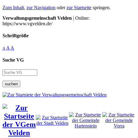
Zum Inhalt
,
zur Navigation
oder
zur Startseite
springen.
Verwaltungsgemeinschaft Velden
| Online:
https://www.vgvelden.de/
Schriftgröße
A
A
A
Suche VG
suchen