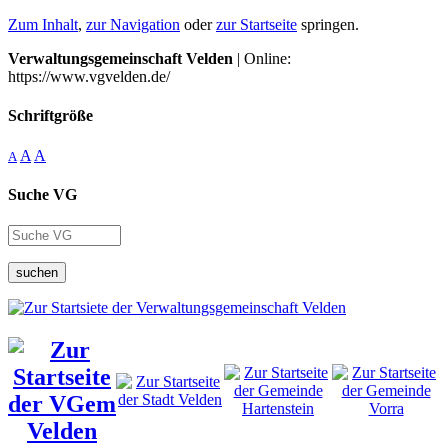
Zum Inhalt
,
zur Navigation
oder
zur Startseite
springen.
Verwaltungsgemeinschaft Velden
| Online:
https://www.vgvelden.de/
Schriftgröße
A
A
A
Suche VG
suchen