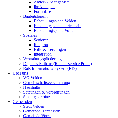
Ämter & Sachgebiete
Ihr Anliegen
Formulare
Bauleitplanung
Bebauuungspläne Velden
Bebauungspläne Hartenstein
Bebauuungspläne Vorra
Soziales
Senioren
Religion
Hilfe & Leistungen
Integration
Verwaltungsgliederung
Digitales Rathaus (Rathausservice Portal)
Rats-Informations-System (RIS)
Über uns
VG Velden
Gemeinschaftsversammlung
Haushalte
Satzungen & Verordnungen
Sitzungstermine
Gemeinden
Stadt Velden
Gemeinde Hartenstein
Gemeinde Vorra