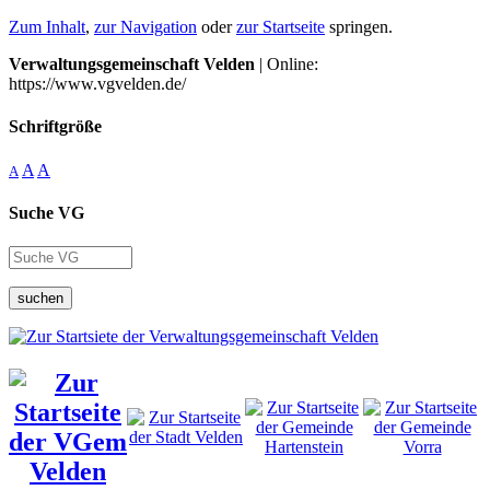
Zum Inhalt
,
zur Navigation
oder
zur Startseite
springen.
Verwaltungsgemeinschaft Velden
| Online:
https://www.vgvelden.de/
Schriftgröße
A
A
A
Suche VG
suchen