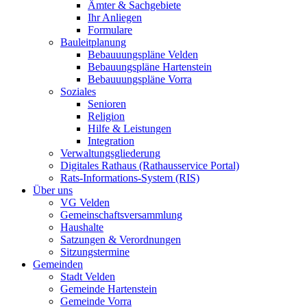
Ämter & Sachgebiete
Ihr Anliegen
Formulare
Bauleitplanung
Bebauuungspläne Velden
Bebauungspläne Hartenstein
Bebauuungspläne Vorra
Soziales
Senioren
Religion
Hilfe & Leistungen
Integration
Verwaltungsgliederung
Digitales Rathaus (Rathausservice Portal)
Rats-Informations-System (RIS)
Über uns
VG Velden
Gemeinschaftsversammlung
Haushalte
Satzungen & Verordnungen
Sitzungstermine
Gemeinden
Stadt Velden
Gemeinde Hartenstein
Gemeinde Vorra