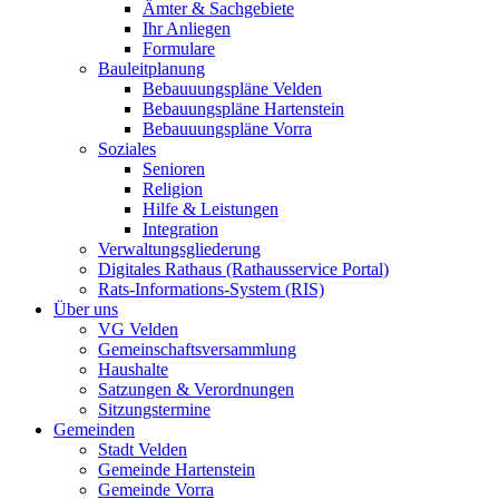
Ämter & Sachgebiete
Ihr Anliegen
Formulare
Bauleitplanung
Bebauuungspläne Velden
Bebauungspläne Hartenstein
Bebauuungspläne Vorra
Soziales
Senioren
Religion
Hilfe & Leistungen
Integration
Verwaltungsgliederung
Digitales Rathaus (Rathausservice Portal)
Rats-Informations-System (RIS)
Über uns
VG Velden
Gemeinschaftsversammlung
Haushalte
Satzungen & Verordnungen
Sitzungstermine
Gemeinden
Stadt Velden
Gemeinde Hartenstein
Gemeinde Vorra