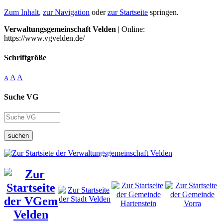
Zum Inhalt
,
zur Navigation
oder
zur Startseite
springen.
Verwaltungsgemeinschaft Velden
| Online:
https://www.vgvelden.de/
Schriftgröße
A
A
A
Suche VG
suchen