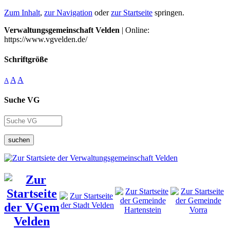
Zum Inhalt
,
zur Navigation
oder
zur Startseite
springen.
Verwaltungsgemeinschaft Velden
| Online:
https://www.vgvelden.de/
Schriftgröße
A
A
A
Suche VG
suchen