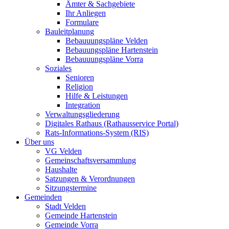
Ämter & Sachgebiete
Ihr Anliegen
Formulare
Bauleitplanung
Bebauuungspläne Velden
Bebauungspläne Hartenstein
Bebauuungspläne Vorra
Soziales
Senioren
Religion
Hilfe & Leistungen
Integration
Verwaltungsgliederung
Digitales Rathaus (Rathausservice Portal)
Rats-Informations-System (RIS)
Über uns
VG Velden
Gemeinschaftsversammlung
Haushalte
Satzungen & Verordnungen
Sitzungstermine
Gemeinden
Stadt Velden
Gemeinde Hartenstein
Gemeinde Vorra