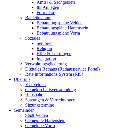
Ämter & Sachgebiete
Ihr Anliegen
Formulare
Bauleitplanung
Bebauuungspläne Velden
Bebauungspläne Hartenstein
Bebauuungspläne Vorra
Soziales
Senioren
Religion
Hilfe & Leistungen
Integration
Verwaltungsgliederung
Digitales Rathaus (Rathausservice Portal)
Rats-Informations-System (RIS)
Über uns
VG Velden
Gemeinschaftsversammlung
Haushalte
Satzungen & Verordnungen
Sitzungstermine
Gemeinden
Stadt Velden
Gemeinde Hartenstein
Gemeinde Vorra