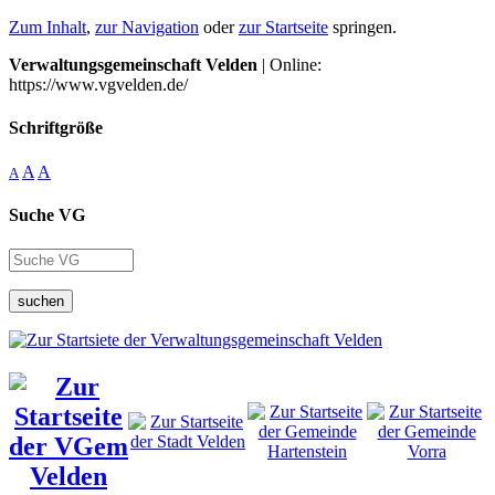
Zum Inhalt
,
zur Navigation
oder
zur Startseite
springen.
Verwaltungsgemeinschaft Velden
| Online:
https://www.vgvelden.de/
Schriftgröße
A
A
A
Suche VG
suchen