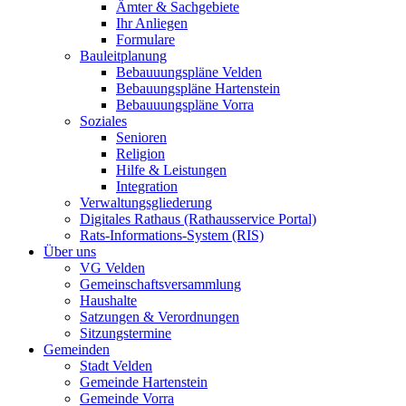
Ämter & Sachgebiete
Ihr Anliegen
Formulare
Bauleitplanung
Bebauuungspläne Velden
Bebauungspläne Hartenstein
Bebauuungspläne Vorra
Soziales
Senioren
Religion
Hilfe & Leistungen
Integration
Verwaltungsgliederung
Digitales Rathaus (Rathausservice Portal)
Rats-Informations-System (RIS)
Über uns
VG Velden
Gemeinschaftsversammlung
Haushalte
Satzungen & Verordnungen
Sitzungstermine
Gemeinden
Stadt Velden
Gemeinde Hartenstein
Gemeinde Vorra