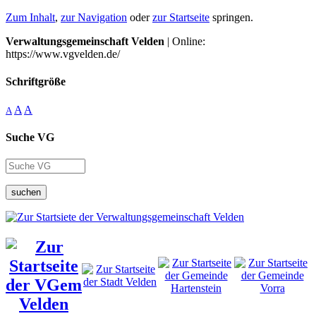
Zum Inhalt
,
zur Navigation
oder
zur Startseite
springen.
Verwaltungsgemeinschaft Velden
| Online:
https://www.vgvelden.de/
Schriftgröße
A
A
A
Suche VG
suchen