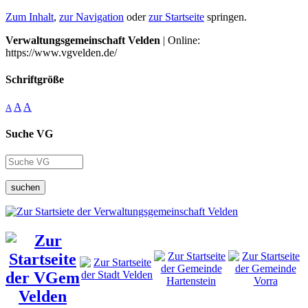
Zum Inhalt
,
zur Navigation
oder
zur Startseite
springen.
Verwaltungsgemeinschaft Velden
| Online:
https://www.vgvelden.de/
Schriftgröße
A
A
A
Suche VG
suchen