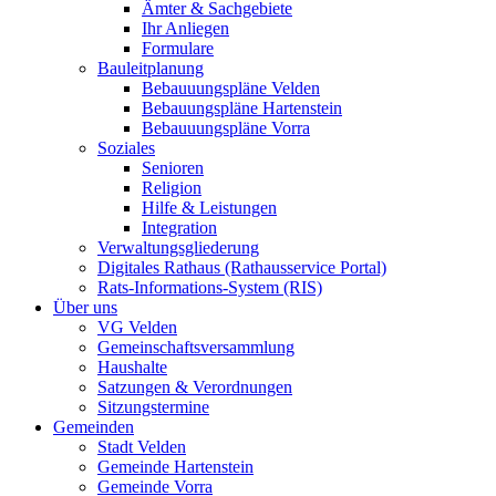
Ämter & Sachgebiete
Ihr Anliegen
Formulare
Bauleitplanung
Bebauuungspläne Velden
Bebauungspläne Hartenstein
Bebauuungspläne Vorra
Soziales
Senioren
Religion
Hilfe & Leistungen
Integration
Verwaltungsgliederung
Digitales Rathaus (Rathausservice Portal)
Rats-Informations-System (RIS)
Über uns
VG Velden
Gemeinschaftsversammlung
Haushalte
Satzungen & Verordnungen
Sitzungstermine
Gemeinden
Stadt Velden
Gemeinde Hartenstein
Gemeinde Vorra