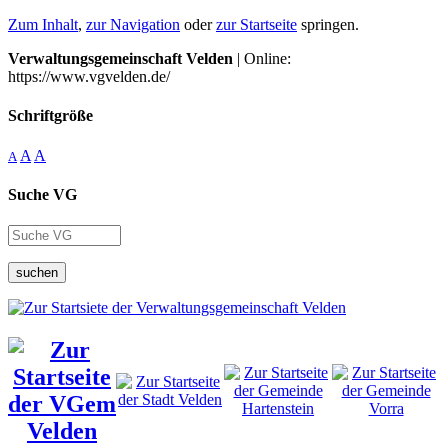
Zum Inhalt
,
zur Navigation
oder
zur Startseite
springen.
Verwaltungsgemeinschaft Velden
| Online:
https://www.vgvelden.de/
Schriftgröße
A
A
A
Suche VG
suchen