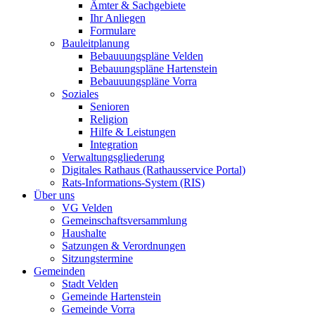
Ämter & Sachgebiete
Ihr Anliegen
Formulare
Bauleitplanung
Bebauuungspläne Velden
Bebauungspläne Hartenstein
Bebauuungspläne Vorra
Soziales
Senioren
Religion
Hilfe & Leistungen
Integration
Verwaltungsgliederung
Digitales Rathaus (Rathausservice Portal)
Rats-Informations-System (RIS)
Über uns
VG Velden
Gemeinschaftsversammlung
Haushalte
Satzungen & Verordnungen
Sitzungstermine
Gemeinden
Stadt Velden
Gemeinde Hartenstein
Gemeinde Vorra