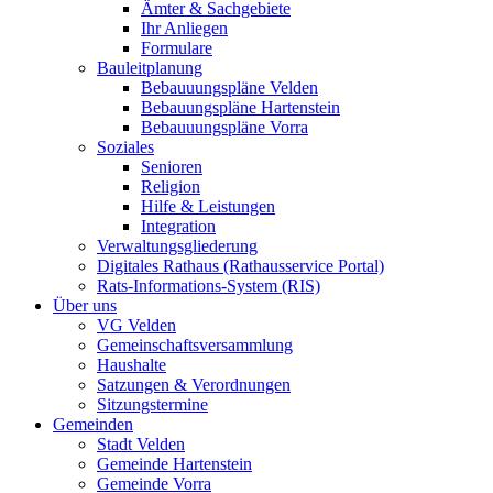
Ämter & Sachgebiete
Ihr Anliegen
Formulare
Bauleitplanung
Bebauuungspläne Velden
Bebauungspläne Hartenstein
Bebauuungspläne Vorra
Soziales
Senioren
Religion
Hilfe & Leistungen
Integration
Verwaltungsgliederung
Digitales Rathaus (Rathausservice Portal)
Rats-Informations-System (RIS)
Über uns
VG Velden
Gemeinschaftsversammlung
Haushalte
Satzungen & Verordnungen
Sitzungstermine
Gemeinden
Stadt Velden
Gemeinde Hartenstein
Gemeinde Vorra