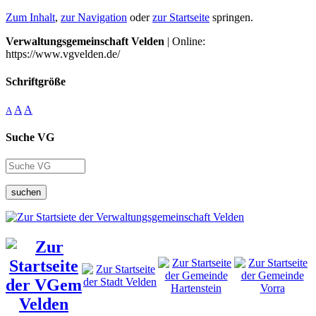
Zum Inhalt
,
zur Navigation
oder
zur Startseite
springen.
Verwaltungsgemeinschaft Velden
| Online:
https://www.vgvelden.de/
Schriftgröße
A
A
A
Suche VG
suchen