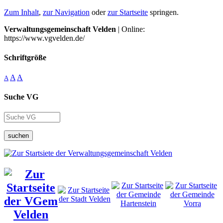
Zum Inhalt
,
zur Navigation
oder
zur Startseite
springen.
Verwaltungsgemeinschaft Velden
| Online:
https://www.vgvelden.de/
Schriftgröße
A
A
A
Suche VG
suchen