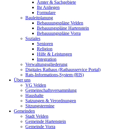
Ämter & Sachgebiete
Ihr Anliegen
Formulare
Bauleitplanung
Bebauuungspläne Velden
Bebauungspläne Hartenstein
Bebauuungspläne Vorra
Soziales
Senioren
Religion
Hilfe & Leistungen
Integration
Verwaltungsgliederung
Digitales Rathaus (Rathausservice Portal)
Rats-Informations-System (RIS)
Über uns
VG Velden
Gemeinschaftsversammlung
Haushalte
Satzungen & Verordnungen
Sitzungstermine
Gemeinden
Stadt Velden
Gemeinde Hartenstein
Gemeinde Vorra