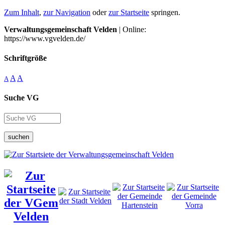
Zum Inhalt
,
zur Navigation
oder
zur Startseite
springen.
Verwaltungsgemeinschaft Velden
| Online:
https://www.vgvelden.de/
Schriftgröße
A
A
A
Suche VG
suchen