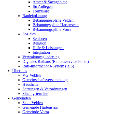
Ämter & Sachgebiete
Ihr Anliegen
Formulare
Bauleitplanung
Bebauuungspläne Velden
Bebauungspläne Hartenstein
Bebauuungspläne Vorra
Soziales
Senioren
Religion
Hilfe & Leistungen
Integration
Verwaltungsgliederung
Digitales Rathaus (Rathausservice Portal)
Rats-Informations-System (RIS)
Über uns
VG Velden
Gemeinschaftsversammlung
Haushalte
Satzungen & Verordnungen
Sitzungstermine
Gemeinden
Stadt Velden
Gemeinde Hartenstein
Gemeinde Vorra