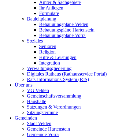
Ämter & Sachgebiete
Ihr Anliegen
Formulare
Bauleitplanung
Bebauuungspläne Velden
Bebauungspläne Hartenstein
Bebauuungspläne Vorra
Soziales
Senioren
Religion
Hilfe & Leistungen
Integration
Verwaltungsgliederung
Digitales Rathaus (Rathausservice Portal)
Rats-Informations-System (RIS)
Über uns
VG Velden
Gemeinschaftsversammlung
Haushalte
Satzungen & Verordnungen
Sitzungstermine
Gemeinden
Stadt Velden
Gemeinde Hartenstein
Gemeinde Vorra