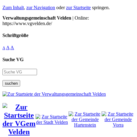
Zum Inhalt
,
zur Navigation
oder
zur Startseite
springen.
Verwaltungsgemeinschaft Velden
| Online:
https://www.vgvelden.de/
Schriftgröße
A
A
A
Suche VG
suchen