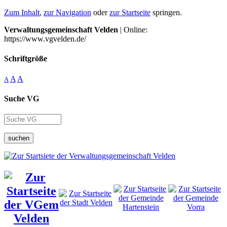
Zum Inhalt
,
zur Navigation
oder
zur Startseite
springen.
Verwaltungsgemeinschaft Velden
| Online:
https://www.vgvelden.de/
Schriftgröße
A
A
A
Suche VG
suchen