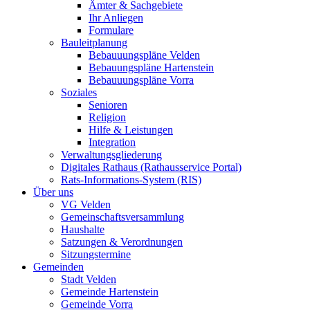
Ämter & Sachgebiete
Ihr Anliegen
Formulare
Bauleitplanung
Bebauuungspläne Velden
Bebauungspläne Hartenstein
Bebauuungspläne Vorra
Soziales
Senioren
Religion
Hilfe & Leistungen
Integration
Verwaltungsgliederung
Digitales Rathaus (Rathausservice Portal)
Rats-Informations-System (RIS)
Über uns
VG Velden
Gemeinschaftsversammlung
Haushalte
Satzungen & Verordnungen
Sitzungstermine
Gemeinden
Stadt Velden
Gemeinde Hartenstein
Gemeinde Vorra