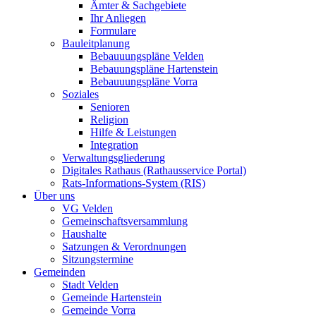
Ämter & Sachgebiete
Ihr Anliegen
Formulare
Bauleitplanung
Bebauuungspläne Velden
Bebauungspläne Hartenstein
Bebauuungspläne Vorra
Soziales
Senioren
Religion
Hilfe & Leistungen
Integration
Verwaltungsgliederung
Digitales Rathaus (Rathausservice Portal)
Rats-Informations-System (RIS)
Über uns
VG Velden
Gemeinschaftsversammlung
Haushalte
Satzungen & Verordnungen
Sitzungstermine
Gemeinden
Stadt Velden
Gemeinde Hartenstein
Gemeinde Vorra