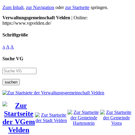
Zum Inhalt
,
zur Navigation
oder
zur Startseite
springen.
Verwaltungsgemeinschaft Velden
| Online:
https://www.vgvelden.de/
Schriftgröße
A
A
A
Suche VG
suchen