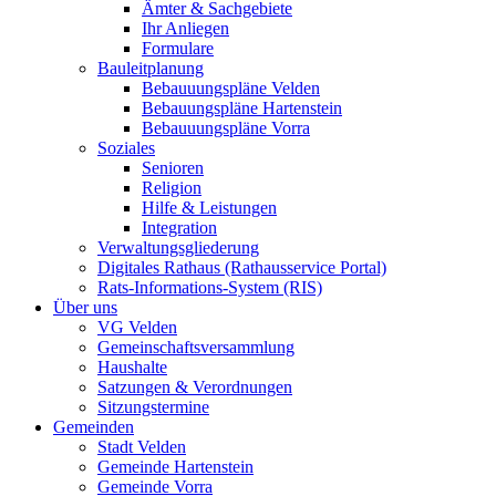
Ämter & Sachgebiete
Ihr Anliegen
Formulare
Bauleitplanung
Bebauuungspläne Velden
Bebauungspläne Hartenstein
Bebauuungspläne Vorra
Soziales
Senioren
Religion
Hilfe & Leistungen
Integration
Verwaltungsgliederung
Digitales Rathaus (Rathausservice Portal)
Rats-Informations-System (RIS)
Über uns
VG Velden
Gemeinschaftsversammlung
Haushalte
Satzungen & Verordnungen
Sitzungstermine
Gemeinden
Stadt Velden
Gemeinde Hartenstein
Gemeinde Vorra