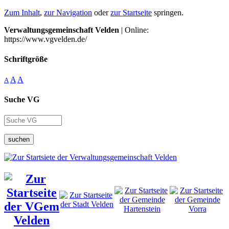
Zum Inhalt
,
zur Navigation
oder
zur Startseite
springen.
Verwaltungsgemeinschaft Velden
| Online:
https://www.vgvelden.de/
Schriftgröße
A
A
A
Suche VG
suchen