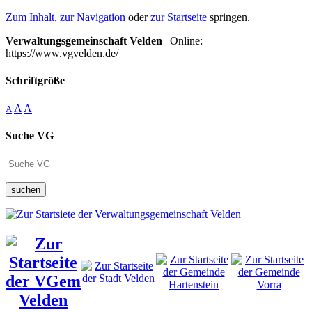
Zum Inhalt
,
zur Navigation
oder
zur Startseite
springen.
Verwaltungsgemeinschaft Velden
| Online:
https://www.vgvelden.de/
Schriftgröße
A
A
A
Suche VG
suchen