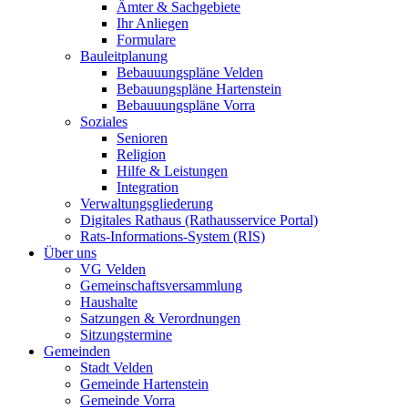
Ämter & Sachgebiete
Ihr Anliegen
Formulare
Bauleitplanung
Bebauuungspläne Velden
Bebauungspläne Hartenstein
Bebauuungspläne Vorra
Soziales
Senioren
Religion
Hilfe & Leistungen
Integration
Verwaltungsgliederung
Digitales Rathaus (Rathausservice Portal)
Rats-Informations-System (RIS)
Über uns
VG Velden
Gemeinschaftsversammlung
Haushalte
Satzungen & Verordnungen
Sitzungstermine
Gemeinden
Stadt Velden
Gemeinde Hartenstein
Gemeinde Vorra