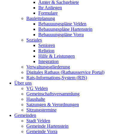
Ämter & Sachgebiete
Ihr Anliegen
Formulare
Bauleitplanung
Bebauuungspläne Velden
Bebauungspläne Hartenstein
Bebauuungspläne Vorra
Soziales
Senioren
Religion
Hilfe & Leistungen
Integration
Verwaltungsgliederung
Digitales Rathaus (Rathausservice Portal)
Rats-Informations-System (RIS)
Über uns
VG Velden
Gemeinschaftsversammlung
Haushalte
Satzungen & Verordnungen
Sitzungstermine
Gemeinden
Stadt Velden
Gemeinde Hartenstein
Gemeinde Vorra