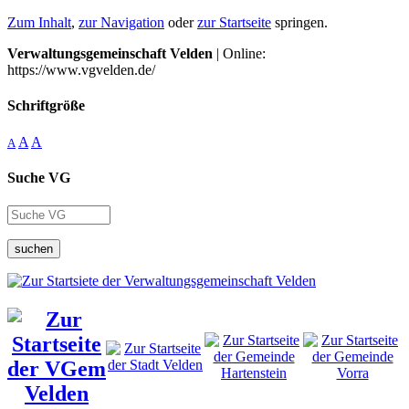
Zum Inhalt
,
zur Navigation
oder
zur Startseite
springen.
Verwaltungsgemeinschaft Velden
| Online:
https://www.vgvelden.de/
Schriftgröße
A
A
A
Suche VG
suchen