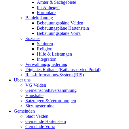
Ämter & Sachgebiete
Ihr Anliegen
Formulare
Bauleitplanung
Bebauuungspläne Velden
Bebauungspläne Hartenstein
Bebauuungspläne Vorra
Soziales
Senioren
Religion
Hilfe & Leistungen
Integration
Verwaltungsgliederung
Digitales Rathaus (Rathausservice Portal)
Rats-Informations-System (RIS)
Über uns
VG Velden
Gemeinschaftsversammlung
Haushalte
Satzungen & Verordnungen
Sitzungstermine
Gemeinden
Stadt Velden
Gemeinde Hartenstein
Gemeinde Vorra