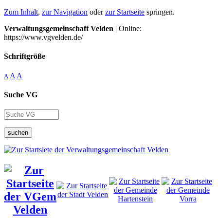
Zum Inhalt
,
zur Navigation
oder
zur Startseite
springen.
Verwaltungsgemeinschaft Velden
| Online:
https://www.vgvelden.de/
Schriftgröße
A
A
A
Suche VG
suchen