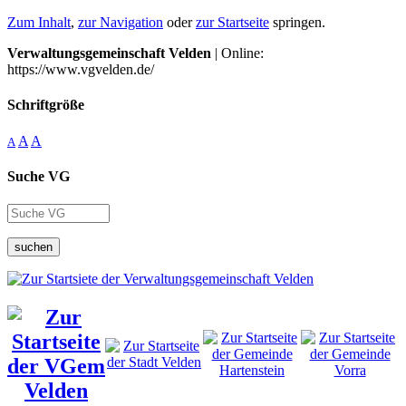
Zum Inhalt
,
zur Navigation
oder
zur Startseite
springen.
Verwaltungsgemeinschaft Velden
| Online:
https://www.vgvelden.de/
Schriftgröße
A
A
A
Suche VG
suchen