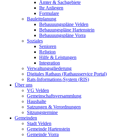
Ämter & Sachgebiete
Ihr Anliegen
Formulare
Bauleitplanung
Bebauuungspläne Velden
Bebauungspläne Hartenstein
Bebauuungspläne Vorra
Soziales
Senioren
Religion
Hilfe & Leistungen
Integration
Verwaltungsgliederung
Digitales Rathaus (Rathausservice Portal)
Rats-Informations-System (RIS)
Über uns
VG Velden
Gemeinschaftsversammlung
Haushalte
Satzungen & Verordnungen
Sitzungstermine
Gemeinden
Stadt Velden
Gemeinde Hartenstein
Gemeinde Vorra