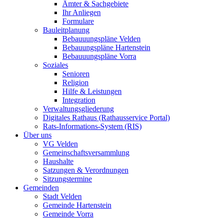
Ämter & Sachgebiete
Ihr Anliegen
Formulare
Bauleitplanung
Bebauuungspläne Velden
Bebauungspläne Hartenstein
Bebauuungspläne Vorra
Soziales
Senioren
Religion
Hilfe & Leistungen
Integration
Verwaltungsgliederung
Digitales Rathaus (Rathausservice Portal)
Rats-Informations-System (RIS)
Über uns
VG Velden
Gemeinschaftsversammlung
Haushalte
Satzungen & Verordnungen
Sitzungstermine
Gemeinden
Stadt Velden
Gemeinde Hartenstein
Gemeinde Vorra