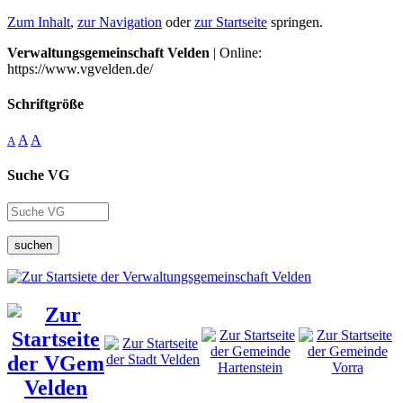
Zum Inhalt
,
zur Navigation
oder
zur Startseite
springen.
Verwaltungsgemeinschaft Velden
| Online:
https://www.vgvelden.de/
Schriftgröße
A
A
A
Suche VG
suchen