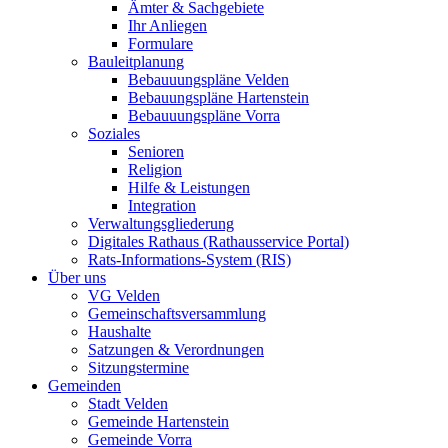
Ämter & Sachgebiete
Ihr Anliegen
Formulare
Bauleitplanung
Bebauuungspläne Velden
Bebauungspläne Hartenstein
Bebauuungspläne Vorra
Soziales
Senioren
Religion
Hilfe & Leistungen
Integration
Verwaltungsgliederung
Digitales Rathaus (Rathausservice Portal)
Rats-Informations-System (RIS)
Über uns
VG Velden
Gemeinschaftsversammlung
Haushalte
Satzungen & Verordnungen
Sitzungstermine
Gemeinden
Stadt Velden
Gemeinde Hartenstein
Gemeinde Vorra