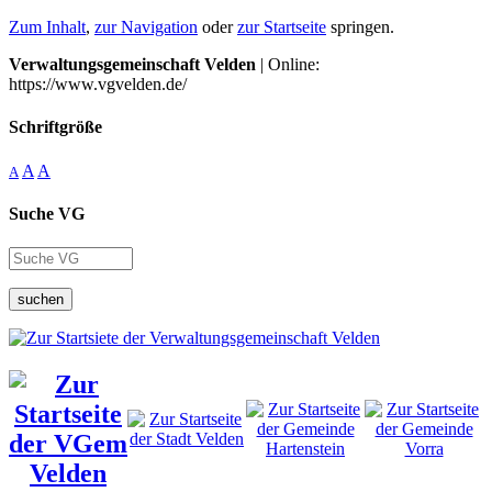
Zum Inhalt
,
zur Navigation
oder
zur Startseite
springen.
Verwaltungsgemeinschaft Velden
| Online:
https://www.vgvelden.de/
Schriftgröße
A
A
A
Suche VG
suchen