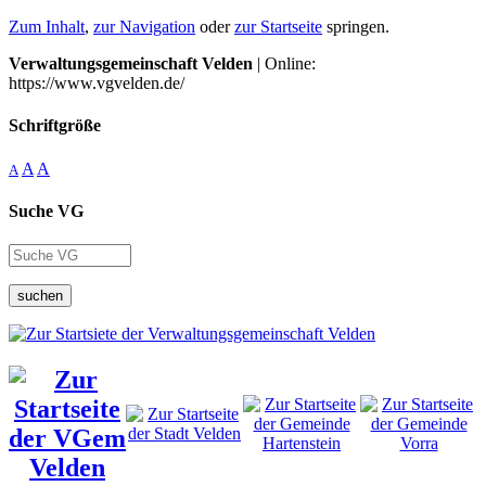
Zum Inhalt
,
zur Navigation
oder
zur Startseite
springen.
Verwaltungsgemeinschaft Velden
| Online:
https://www.vgvelden.de/
Schriftgröße
A
A
A
Suche VG
suchen