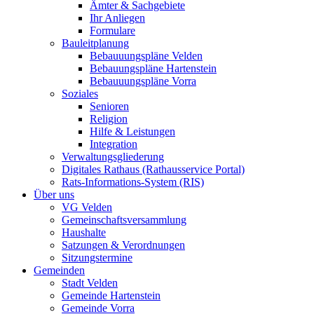
Ämter & Sachgebiete
Ihr Anliegen
Formulare
Bauleitplanung
Bebauuungspläne Velden
Bebauungspläne Hartenstein
Bebauuungspläne Vorra
Soziales
Senioren
Religion
Hilfe & Leistungen
Integration
Verwaltungsgliederung
Digitales Rathaus (Rathausservice Portal)
Rats-Informations-System (RIS)
Über uns
VG Velden
Gemeinschaftsversammlung
Haushalte
Satzungen & Verordnungen
Sitzungstermine
Gemeinden
Stadt Velden
Gemeinde Hartenstein
Gemeinde Vorra