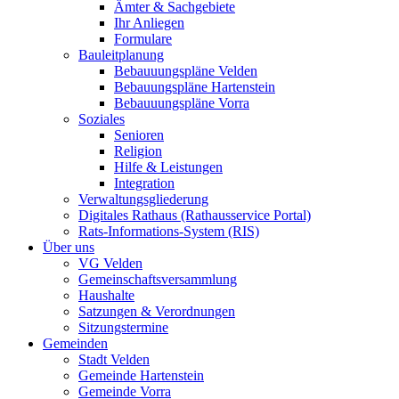
Ämter & Sachgebiete
Ihr Anliegen
Formulare
Bauleitplanung
Bebauuungspläne Velden
Bebauungspläne Hartenstein
Bebauuungspläne Vorra
Soziales
Senioren
Religion
Hilfe & Leistungen
Integration
Verwaltungsgliederung
Digitales Rathaus (Rathausservice Portal)
Rats-Informations-System (RIS)
Über uns
VG Velden
Gemeinschaftsversammlung
Haushalte
Satzungen & Verordnungen
Sitzungstermine
Gemeinden
Stadt Velden
Gemeinde Hartenstein
Gemeinde Vorra