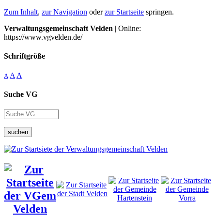
Zum Inhalt
,
zur Navigation
oder
zur Startseite
springen.
Verwaltungsgemeinschaft Velden
| Online:
https://www.vgvelden.de/
Schriftgröße
A
A
A
Suche VG
suchen