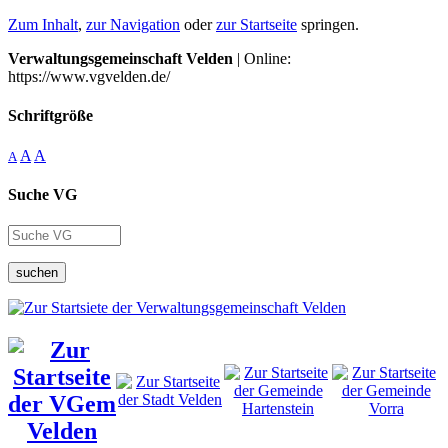
Zum Inhalt
,
zur Navigation
oder
zur Startseite
springen.
Verwaltungsgemeinschaft Velden
| Online:
https://www.vgvelden.de/
Schriftgröße
A
A
A
Suche VG
suchen