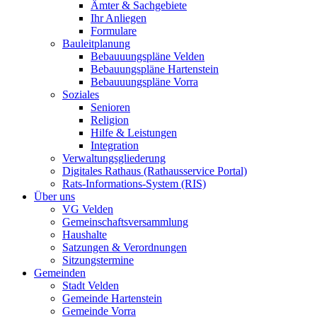
Ämter & Sachgebiete
Ihr Anliegen
Formulare
Bauleitplanung
Bebauuungspläne Velden
Bebauungspläne Hartenstein
Bebauuungspläne Vorra
Soziales
Senioren
Religion
Hilfe & Leistungen
Integration
Verwaltungsgliederung
Digitales Rathaus (Rathausservice Portal)
Rats-Informations-System (RIS)
Über uns
VG Velden
Gemeinschaftsversammlung
Haushalte
Satzungen & Verordnungen
Sitzungstermine
Gemeinden
Stadt Velden
Gemeinde Hartenstein
Gemeinde Vorra