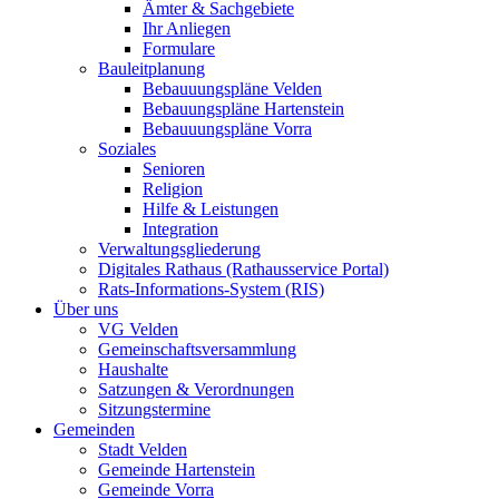
Ämter & Sachgebiete
Ihr Anliegen
Formulare
Bauleitplanung
Bebauuungspläne Velden
Bebauungspläne Hartenstein
Bebauuungspläne Vorra
Soziales
Senioren
Religion
Hilfe & Leistungen
Integration
Verwaltungsgliederung
Digitales Rathaus (Rathausservice Portal)
Rats-Informations-System (RIS)
Über uns
VG Velden
Gemeinschaftsversammlung
Haushalte
Satzungen & Verordnungen
Sitzungstermine
Gemeinden
Stadt Velden
Gemeinde Hartenstein
Gemeinde Vorra