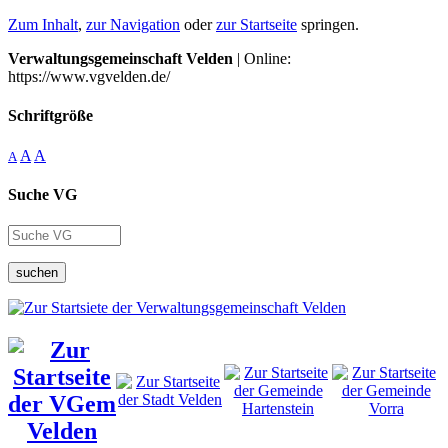
Zum Inhalt
,
zur Navigation
oder
zur Startseite
springen.
Verwaltungsgemeinschaft Velden
| Online:
https://www.vgvelden.de/
Schriftgröße
A
A
A
Suche VG
suchen