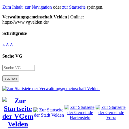
Zum Inhalt
,
zur Navigation
oder
zur Startseite
springen.
Verwaltungsgemeinschaft Velden
| Online:
https://www.vgvelden.de/
Schriftgröße
A
A
A
Suche VG
suchen