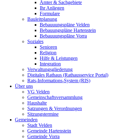
Ämter & Sachgebiete
Ihr Anliegen
Formulare
Bauleitplanung
Bebauuungspläne Velden
Bebauungspläne Hartenstein
Bebauuungspläne Vorra
Soziales
Senioren
Religion
Hilfe & Leistungen
Integration
Verwaltungsgliederung
Digitales Rathaus (Rathausservice Portal)
Rats-Informations-System (RIS)
Über uns
VG Velden
Gemeinschaftsversammlung
Haushalte
Satzungen & Verordnungen
Sitzungstermine
Gemeinden
Stadt Velden
Gemeinde Hartenstein
Gemeinde Vorra