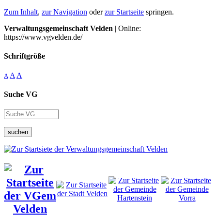
Zum Inhalt
,
zur Navigation
oder
zur Startseite
springen.
Verwaltungsgemeinschaft Velden
| Online:
https://www.vgvelden.de/
Schriftgröße
A
A
A
Suche VG
suchen