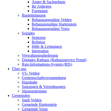
Ämter & Sachgebiete
Ihr Anliegen
Formulare
Bauleitplanung
Bebauuungspläne Velden
Bebauungspläne Hartenstein
Bebauuungspläne Vorra
Soziales
Senioren
Religion
Hilfe & Leistungen
Integration
Verwaltungsgliederung
Digitales Rathaus (Rathausservice Portal)
Rats-Informations-System (RIS)
Über uns
VG Velden
Gemeinschaftsversammlung
Haushalte
Satzungen & Verordnungen
Sitzungstermine
Gemeinden
Stadt Velden
Gemeinde Hartenstein
Gemeinde Vorra